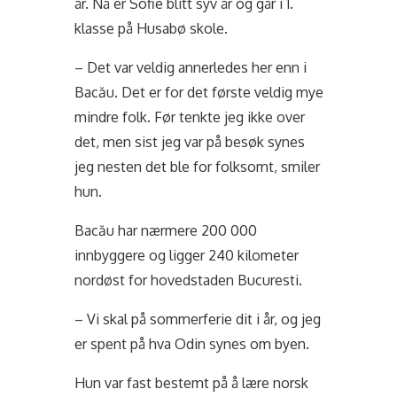
år. Nå er Sofie blitt syv år og går i 1.
klasse på Husabø skole.
– Det var veldig annerledes her enn i
Bacău. Det er for det første veldig mye
mindre folk. Før tenkte jeg ikke over
det, men sist jeg var på besøk synes
jeg nesten det ble for folksomt, smiler
hun.
Bacău har nærmere 200 000
innbyggere og ligger 240 kilometer
nordøst for hovedstaden Bucuresti.
– Vi skal på sommerferie dit i år, og jeg
er spent på hva Odin synes om byen.
Hun var fast bestemt på å lære norsk