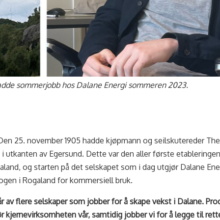
hadde sommerjobb hos Dalane Energi sommeren 2023.
ie. Den 25. november 1905 hadde kjøpmann og seilskutereder T
i utkanten av Egersund. Dette var den aller første etableringen
galand, og starten på det selskapet som i dag utgjør Dalane Ene
rogen i Rogaland for kommersiell bruk.
r av flere selskaper som jobber for å skape vekst i Dalane. Pro
ør kjernevirksomheten vår, samtidig jobber vi for å legge til ret