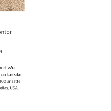
ntor i
og
tid. Våre
man kan sikre
 400 ansatte,
ellas, USA,