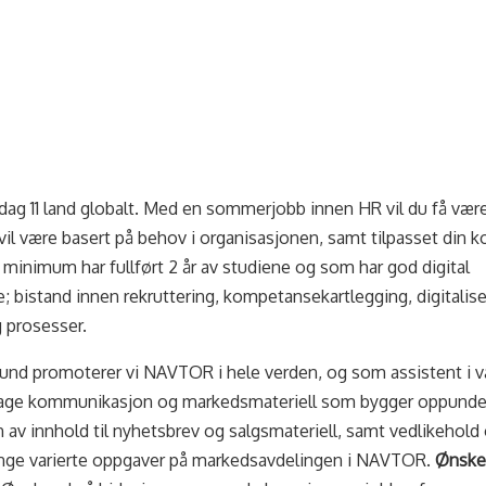
ag 11 land globalt. Med en sommerjobb innen HR vil du få væ
il være basert på behov i organisasjonen, samt tilpasset din
 minimum har fullført 2 år av studiene og som har god digital
; bistand innen rekruttering, kompetansekartlegging, digitalise
 prosesser.
sund promoterer vi NAVTOR i hele verden, og som assistent i v
 lage kommunikasjon og markedsmateriell som bygger oppun
 av innhold til nyhetsbrev og salgsmateriell, samt vedlikehold
ange varierte oppgaver på markedsavdelingen i NAVTOR.
Ønsker