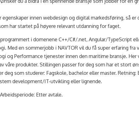
Ønsker du å bidra i en spennende bransje som jobber for en g
, har egenskaper innen webdesign og digital markedsføring, så er 
 som har startet på høyere relevant utdanning for faget.
r programmert i domenene C++/C#/.net, Angular/TypeScript elle
ogi. Med en sommerjobb i NAVTOR vil du få super erfaring fra 
gi og Performance tjenester innen den maritime bransje. Her v
v våre produkter. Stillingen passer for deg som har et stort ø
er deg som studerer: Fagskole, bachelor eller master. Retning: 
stem development/IT-utvikling eller lignende.
. Arbeidsperiode: Etter avtale.