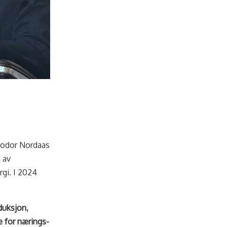
heodor Nordaas
 av
rgi. I 2024
duksjon,
te for nærings-