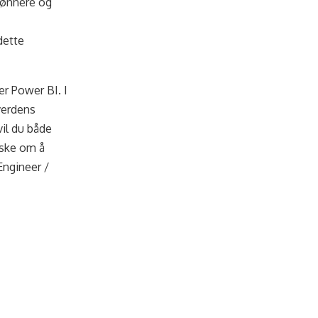
rønnere og
dette
r Power BI. I
verdens
il du både
nske om å
Engineer /