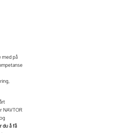
re med på
 kompetanse
ring,
årt
der NAVTOR
 og
 du å få