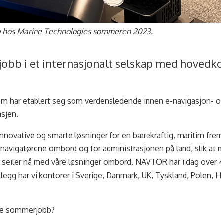
b hos Marine Technologies sommeren 2023.
obb i et internasjonalt selskap med hovedko
m har etablert seg som verdensledende innen e-navigasjon- 
sjen.
innovative og smarte løsninger for en bærekraftig, maritim frem
r navigatørene ombord og for administrasjonen på land, slik at 
ip seiler nå med våre løsninger ombord. NAVTOR har i dag over
illegg har vi kontorer i Sverige, Danmark, UK, Tyskland, Polen, H
nde sommerjobb?