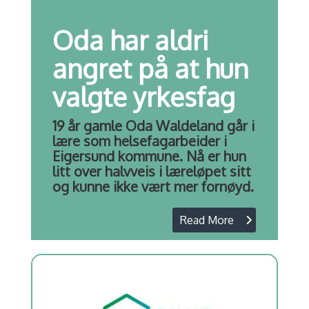
Oda har aldri
angret på at hun
valgte yrkesfag
19 år gamle Oda Waldeland går i
lære som helsefagarbeider i
Eigersund kommune. Nå er hun
litt over halvveis i læreløpet sitt
og kunne ikke vært mer fornøyd.
Read More