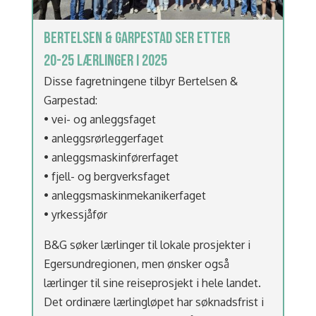
BERTELSEN & GARPESTAD SER ETTER
20-25 LÆRLINGER I 2025
Disse fagretningene tilbyr Bertelsen &
Garpestad:
• vei- og anleggsfaget
• anleggsrørleggerfaget
• anleggsmaskinførerfaget
• fjell- og bergverksfaget
• anleggsmaskinmekanikerfaget
• yrkessjåfør
B&G søker lærlinger til lokale prosjekter i
Egersundregionen, men ønsker også
lærlinger til sine reiseprosjekt i hele landet.
Det ordinære lærlingløpet har søknadsfrist i