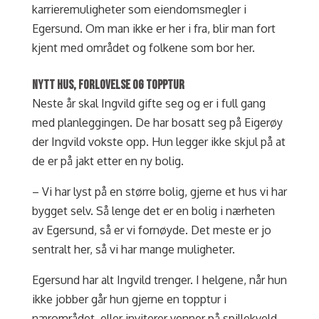
karrieremuligheter som eiendomsmegler i
Egersund. Om man ikke er her i fra, blir man fort
kjent med området og folkene som bor her.
NYTT HUS, FORLOVELSE OG TOPPTUR
Neste år skal Ingvild gifte seg og er i full gang
med planleggingen. De har bosatt seg på Eigerøy
der Ingvild vokste opp. Hun legger ikke skjul på at
de er på jakt etter en ny bolig.
– Vi har lyst på en større bolig, gjerne et hus vi har
bygget selv. Så lenge det er en bolig i nærheten
av Egersund, så er vi fornøyde. Det meste er jo
sentralt her, så vi har mange muligheter.
Egersund har alt Ingvild trenger. I helgene, når hun
ikke jobber går hun gjerne en topptur i
nærområdet, eller inviterer venner på spillekveld