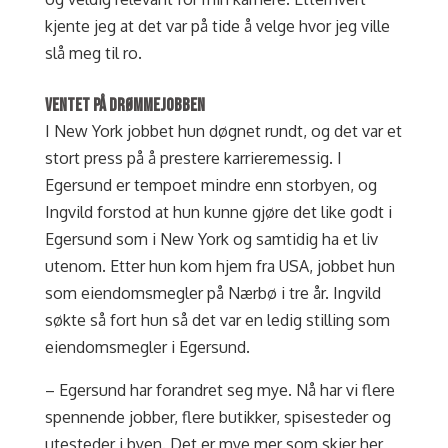
kjente jeg at det var på tide å velge hvor jeg ville
slå meg til ro.
VENTET PÅ DRØMMEJOBBEN
I New York jobbet hun døgnet rundt, og det var et
stort press på å prestere karrieremessig. I
Egersund er tempoet mindre enn storbyen, og
Ingvild forstod at hun kunne gjøre det like godt i
Egersund som i New York og samtidig ha et liv
utenom. Etter hun kom hjem fra USA, jobbet hun
som eiendomsmegler på Nærbø i tre år. Ingvild
søkte så fort hun så det var en ledig stilling som
eiendomsmegler i Egersund.
– Egersund har forandret seg mye. Nå har vi flere
spennende jobber, flere butikker, spisesteder og
utesteder i byen. Det er mye mer som skjer her