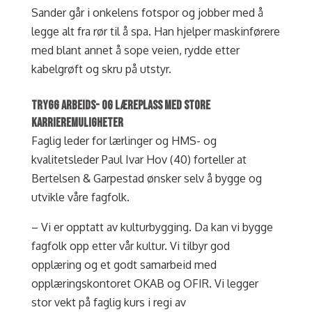
Sander går i onkelens fotspor og jobber med å
legge alt fra rør til å spa. Han hjelper maskinførere
med blant annet å sope veien, rydde etter
kabelgrøft og skru på utstyr.
TRYGG ARBEIDS- OG LÆREPLASS MED STORE
KARRIEREMULIGHETER
Faglig leder for lærlinger og HMS- og
kvalitetsleder Paul Ivar Hov (40) forteller at
Bertelsen & Garpestad ønsker selv å bygge og
utvikle våre fagfolk.
– Vi er opptatt av kulturbygging. Da kan vi bygge
fagfolk opp etter vår kultur. Vi tilbyr god
opplæring og et godt samarbeid med
opplæringskontoret OKAB og OFIR. Vi legger
stor vekt på faglig kurs i regi av