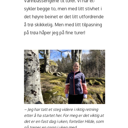
Vannbassengene til turer. Vi har el-
sykler begge to, men med litt stivhet i
det høyre beinet er det litt utfordrende
å trø skikkelig. Men med litt tilpasning
på trøa håper jeg på fine turer!
– Jeg har tatt et steg videre i riktig retning
etter å ha startet her. For meg er det viktig at
det er en fast dag i uken, forteller Hilde, som
nå trener en gang i uken med