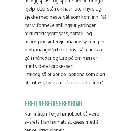
anleggsplass og spørre om de trengte
hjelp, eller stå i en havn uten hyre og
sjekke med neste båt som kom inn. Nå
har vi formelle stillingsutlysninger,
rekrutteringsprosess, første- og
andregangsintervju, mange søkere per
jobb, mangelfull respons, så man kan
gå i måneder og lure på om man er
med videre i prosessen.
I tillegg så er det de jobbene som aldri
blir utlyst, hvordan får man tak i dem?
BRED ARBEIDSERFARING
Kan måten Terje har jobbet på være
svaret? Han har hatt suksess med å
tenke utradisjonelt.