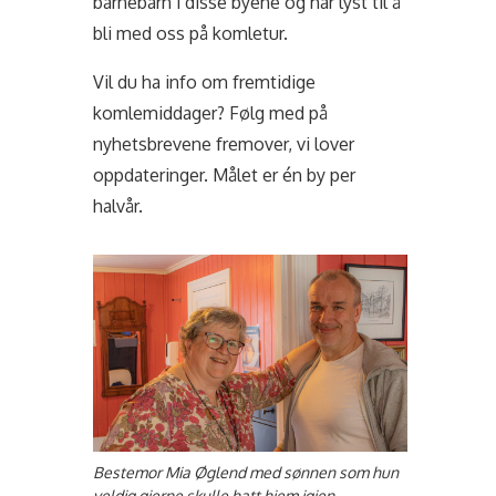
barnebarn i disse byene og har lyst til å
bli med oss på komletur.
Vil du ha info om fremtidige
komlemiddager? Følg med på
nyhetsbrevene fremover, vi lover
oppdateringer. Målet er én by per
halvår.
Bestemor Mia Øglend med sønnen som hun
veldig gjerne skulle hatt hjem igjen.