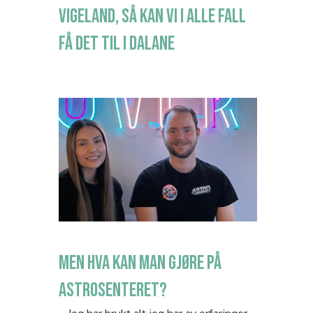
VIGELAND, SÅ KAN VI I ALLE FALL
FÅ DET TIL I DALANE
MEN HVA KAN MAN GJØRE PÅ
ASTROSENTERET?