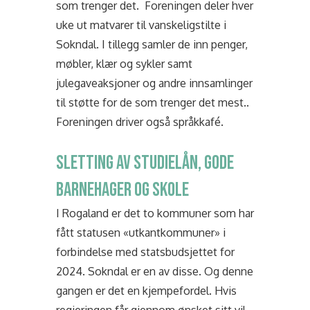
som trenger det. Foreningen deler hver
uke ut matvarer til vanskeligstilte i
Sokndal. I tillegg samler de inn penger,
møbler, klær og sykler samt
julegaveaksjoner og andre innsamlinger
til støtte for de som trenger det mest..
Foreningen driver også språkkafé.
SLETTING AV STUDIELÅN, GODE
BARNEHAGER OG SKOLE
I Rogaland er det to kommuner som har
fått statusen «utkantkommuner» i
forbindelse med statsbudsjettet for
2024. Sokndal er en av disse. Og denne
gangen er det en kjempefordel. Hvis
regjeringen får gjennom ønsket sitt vil