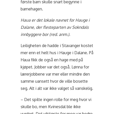
første barn skulle snart begynne i
barnehagen.
Haua er det lokale navnet for Hauge i
Dalane, der flesteparten av Sokndals
innbyggere bor (red. anm.).
Leiligheten de hadde i Stavanger kostet
mer enn et helt hus i Hauge i Dalane. På
Haua fikk de også en hage med på
kjøpet. Jobber var det også. Lønna for
lærerjobbene var mer eller mindre den
samme uansett hvor de ville bosette
seg. Alt i alt var ikke valget så vanskelig.
– Det spilte ingen rolle for meg hvor vi
skulle bo, men Kvinesdal ble ikke
vurdert. Det viktigste for meg var bedre