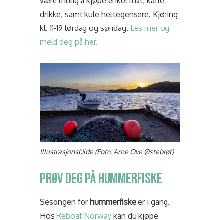
være mulig å kjøpe enkel mat, kaffe,
drikke, samt kule hettegensere. Kjøring
kl. 11-19 lørdag og søndag.
Les mer og
meld deg på her.
Illustrasjonsbilde (Foto: Arne Ove Østebrøt)
Prøv deg på hummerfiske
Sesongen for
hummerfiske
er i gang.
Hos
Reboat Norway
kan du kjøpe