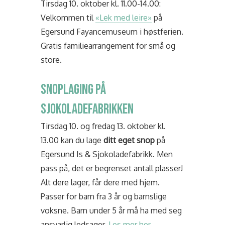
Tirsdag 10. oktober kl. 11.00-14.00:
Velkommen til
«Lek med leire»
på
Egersund Fayancemuseum i høstferien.
Gratis familiearrangement for små og
store.
SNOPLAGING PÅ
SJOKOLADEFABRIKKEN
Tirsdag 10. og fredag 13. oktober kl.
13.00 kan du lage
ditt eget snop
på
Egersund Is & Sjokoladefabrikk. Men
pass på, det er begrenset antall plasser!
Alt dere lager, får dere med hjem.
Passer for barn fra 3 år og barnslige
voksne. Barn under 5 år må ha med seg
ansvarlig ledsager.
Les mer her.