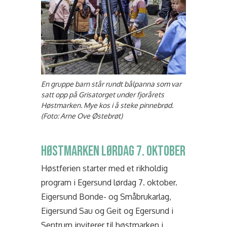
En gruppe barn står rundt bålpanna som var
satt opp på Grisatorget under fjorårets
Høstmarken. Mye kos i å steke pinnebrød.
(Foto: Arne Ove Østebrøt)
HØSTMARKEN LØRDAG 7. OKTOBER
Høstferien starter med et rikholdig
program i Egersund lørdag 7. oktober.
Eigersund Bonde- og Småbrukarlag,
Eigersund Sau og Geit og Egersund i
Sentrum inviterer til høstmarken i