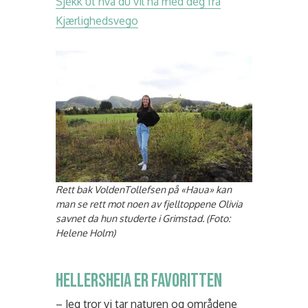
Sjekk ut hva du vil ha med deg fra
Kjærlighedsvego
Rett bak VoldenTollefsen på «Haua» kan
man se rett mot noen av fjelltoppene Olivia
savnet da hun studerte i Grimstad. (Foto:
Helene Holm)
HELLERSHEIA ER FAVORITTEN
– Jeg tror vi tar naturen og områdene