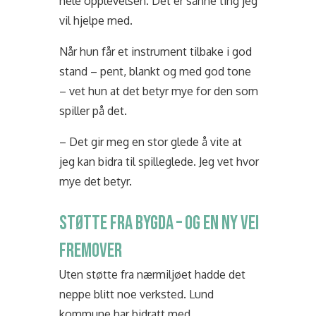
hele opplevelsen. Det er sånne ting jeg
vil hjelpe med.
Når hun får et instrument tilbake i god
stand – pent, blankt og med god tone
– vet hun at det betyr mye for den som
spiller på det.
– Det gir meg en stor glede å vite at
jeg kan bidra til spilleglede. Jeg vet hvor
mye det betyr.
STØTTE FRA BYGDA – OG EN NY VEI
FREMOVER
Uten støtte fra nærmiljøet hadde det
neppe blitt noe verksted. Lund
kommune har bidratt med