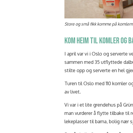
Store og små fikk komme på komlem
KOM HEIM TIL KOMLER OG B
I april var vi i Oslo og servert
sammen med 35 utflyttede dalbu
stilte opp og serverte en hel gje
Turen til Oslo med 110 komler og
av livet.
Vi var i et lite grendehus på Grü
man vurderer å flytte tilbake ti
lekeplasser til barna, bolig næ