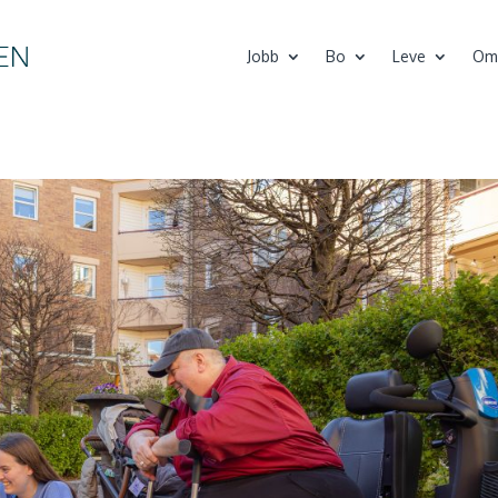
Jobb
Bo
Leve
Om