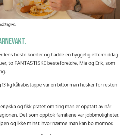
iddagen.
ARNEVAKT.
e verdens beste komler og hadde en hyggelig ettermiddag
er, to FANTASTISKE besteforeldre, Mia og Erik, som
ng.
 13 kg kålrabistappe var en biltur man husker for resten
nerløkka og fikk pratet om ting man er opptatt av når
l regionen. Det som opptok familiene var jobbmuligheter,
r sjøen og ikke minst: hvor nærme man kan bo mormor.