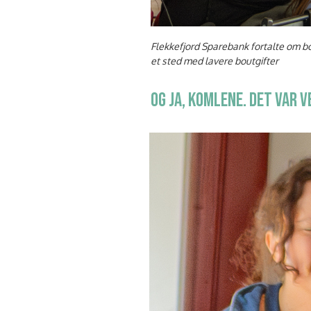
Flekkefjord Sparebank fortalte om b
et sted med lavere boutgifter
OG JA, KOMLENE. DET VAR V