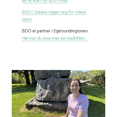
Alt er klart for BDO-mila
BDO i Dalane rigger seg for videre
vekst
BDO er partner i Egersundregionen.
Her kan du lese mer om bedriften.