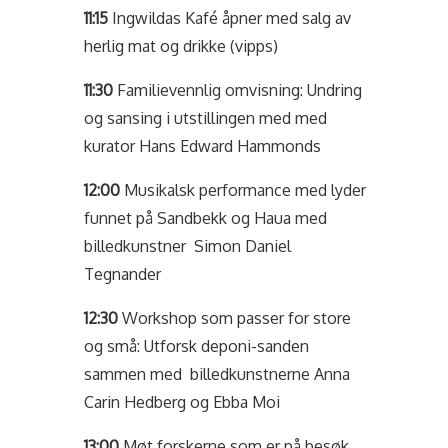
11:15
Ingwildas Kafé åpner med salg av
herlig mat og drikke (vipps)
11:30
Familievennlig omvisning: Undring
og sansing i utstillingen med med
kurator Hans Edward Hammonds
12:00
Musikalsk performance med lyder
funnet på Sandbekk og Haua med
billedkunstner Simon Daniel
Tegnander
12:30
Workshop som passer for store
og små: Utforsk deponi-sanden
sammen med billedkunstnerne Anna
Carin Hedberg og Ebba Moi
13:00
Møt forskerne som er på besøk