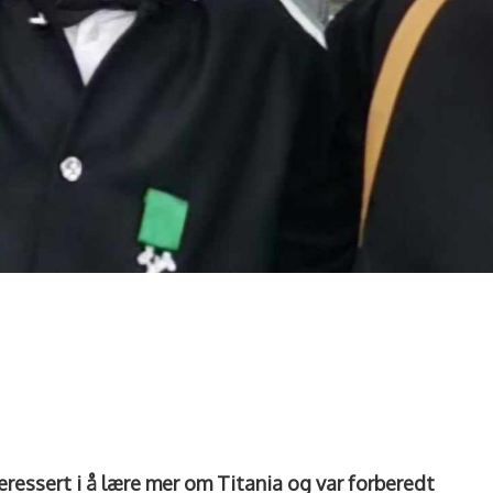
teressert i å lære mer om Titania og var forberedt