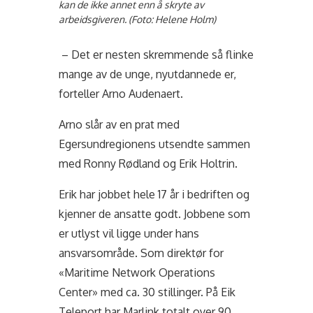
kan de ikke annet enn å skryte av
arbeidsgiveren. (Foto: Helene Holm)
– Det er nesten skremmende så flinke
mange av de unge, nyutdannede er,
forteller Arno Audenaert.
Arno slår av en prat med
Egersundregionens utsendte sammen
med Ronny Rødland og Erik Holtrin.
Erik har jobbet hele 17 år i bedriften og
kjenner de ansatte godt. Jobbene som
er utlyst vil ligge under hans
ansvarsområde. Som direktør for
«Maritime Network Operations
Center» med ca. 30 stillinger. På Eik
Teleport har Marlink totalt over 90