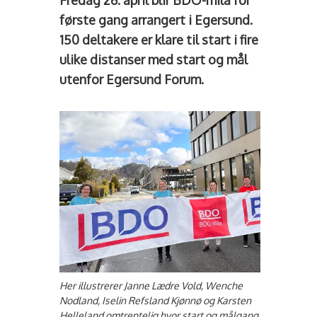
Fredag 26. april blir BDO-mila for
første gang arrangert i Egersund.
150 deltakere er klare til start i fire
ulike distanser med start og mål
utenfor Egersund Forum.
Her illustrerer Janne Lædre Vold, Wenche
Nodland, Iselin Refsland Kjønnø og Karsten
Helleland omtrentelig hvor start og målgang