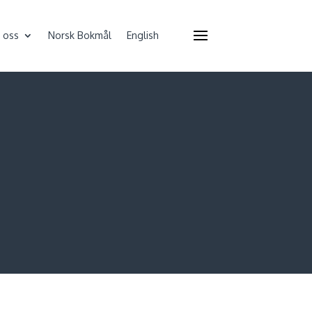
 oss
Norsk Bokmål
English