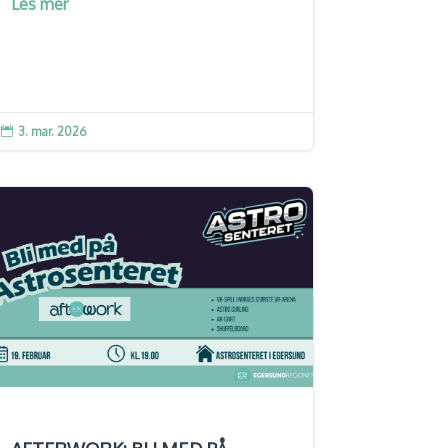
Les mer
3. mar. 2026
