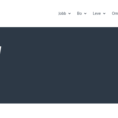
Jobb
Bo
Leve
Om
V