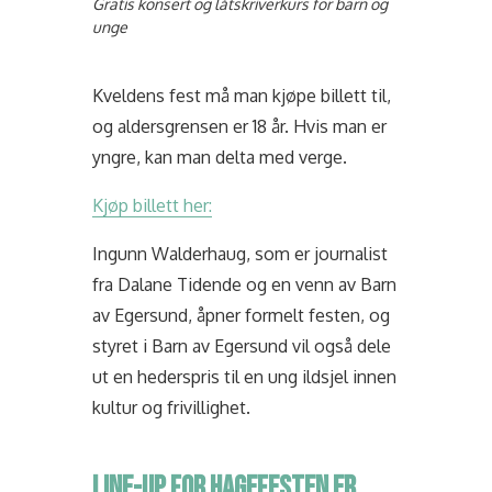
Gratis konsert og låtskriverkurs for barn og
unge
Kveldens fest må man kjøpe billett til,
og aldersgrensen er 18 år. Hvis man er
yngre, kan man delta med verge.
Kjøp billett her:
Ingunn Walderhaug, som er journalist
fra Dalane Tidende og en venn av Barn
av Egersund, åpner formelt festen, og
styret i Barn av Egersund vil også dele
ut en hederspris til en ung ildsjel innen
kultur og frivillighet.
LINE-UP FOR HAGEFESTEN ER