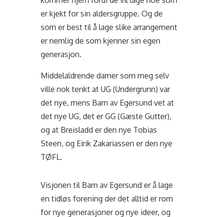
kommer hjem fordi de vil lage noe som
er kjekt for sin aldersgruppe. Og de
som er best til å lage slike arrangement
er nemlig de som kjenner sin egen
generasjon.
Middelaldrende damer som meg selv
ville nok tenkt at UG (Undergrunn) var
det nye, mens Barn av Egersund vet at
det nye UG, det er GG (Gæste Gutter),
og at Breisladd er den nye Tobias
Steen, og Eirik Zakariassen er den nye
TØFL.
Visjonen til Barn av Egersund er å lage
en tidløs forening der det alltid er rom
for nye generasjoner og nye ideer, og