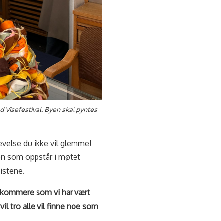
nd Visefestival. Byen skal pyntes
levelse du ikke vil glemme!
en som oppstår i møtet
istene.
 nykommere som vi har vært
vil tro alle vil finne noe som