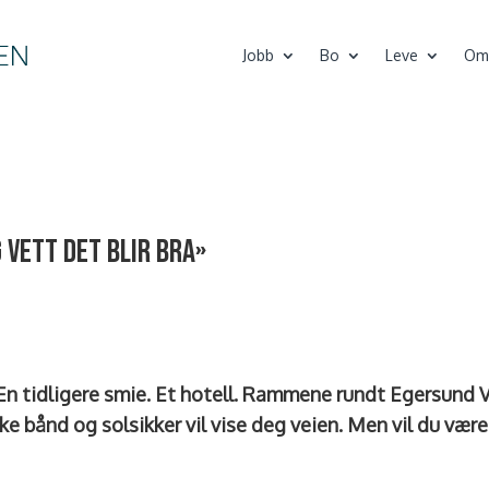
Jobb
Bo
Leve
Om
 vett det blir bra»
 En tidligere smie. Et hotell. Rammene rundt Egersund V
ike bånd og solsikker vil vise deg veien. Men vil du vær