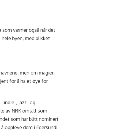
oe som varmer også når det
 hele byen, med blikket
re navnene, men om magien
ent for å ha et øye for
, indie-, jazz- og
ble av NRK omtalt som
andet som har blitt nominert
il å oppleve dem i Egersund!