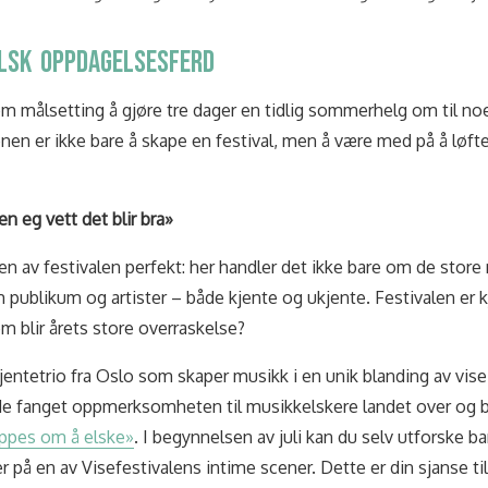
ALSK OPPDAGELSESFERD
om målsetting å gjøre tre dager en tidlig sommerhelg om til n
en er ikke bare å skape en festival, men å være med på å løfte
 eg vett det blir bra»
en av festivalen perfekt: her handler det ikke bare om de sto
ublikum og artister – både kjente og ukjente. Festivalen er kj
 blir årets store overraskelse?
jentetrio fra Oslo som skaper musikk i en unik blanding av vise-
ede fanget oppmerksomheten til musikkelskere landet over og 
ppes om å elske»
. I begynnelsen av juli kan du selv utforske b
er på en av Visefestivalens intime scener. Dette er din sjanse t