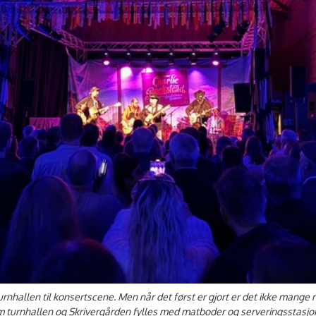
urnhallen til konsertscene. Men når det først er gjort er det ikke mange
 turnhallen og Skrivergården fylles med matboder og serveringsstasjo