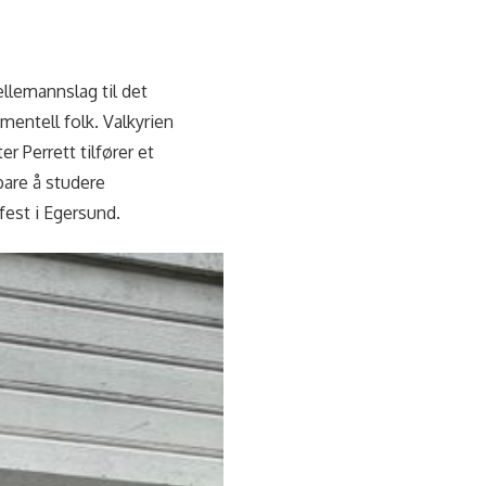
ellemannslag til det
mentell folk. Valkyrien
r Perrett tilfører et
bare å studere
kfest i Egersund.