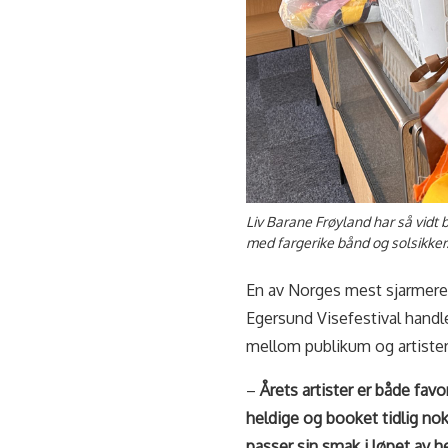
Liv Barane Frøyland har så vidt b
med fargerike bånd og solsikker
En av Norges mest sjarmerend
Egersund Visefestival handl
mellom publikum og artister
–
Årets artister er både fav
heldige og booket tidlig nok i
passer sin smak i løpet av h