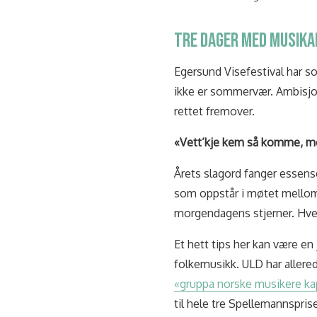
TRE DAGER MED MUSIK
Egersund Visefestival har s
ikke er sommervær. Ambisjon
rettet fremover.
«Vett’kje kem så komme, men
Årets slagord fanger essens
som oppstår i møtet mellom p
morgendagens stjerner. Hvem
Et hett tips her kan være en 
folkemusikk. ULD har aller
«gruppa norske musikere ka
til hele tre Spellemannspris