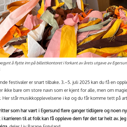
egynt å flytte inn på billettkontoret i forkant av årets utgave av Egersu
.
e festivaler er snart tilbake. 3.–5. juli 2025 kan du få en opp
er ikke bare om store navn som er kjent for alle, men om magi
. Her står musikkopplevelsene i kø og du får komme tett på art
oritter som har vært i Egersund flere ganger tidligere og noen
 karrieren til at folk kan få oppleve dem før det tar helt av. Jeg 
elga
, deler Liv Barane Frøyland.