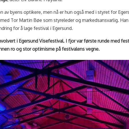
av byens optikere, men nå er hun også med i styret for Egers
 med Tor Martin Bøe som styreleder og markedsansvarlig. Han ha
dring for å lage festival i Egersund.
volvert i Egersund Visefestival. I fjor var første runde med fest
 annen ro og stor optimisme på festivalens vegne.