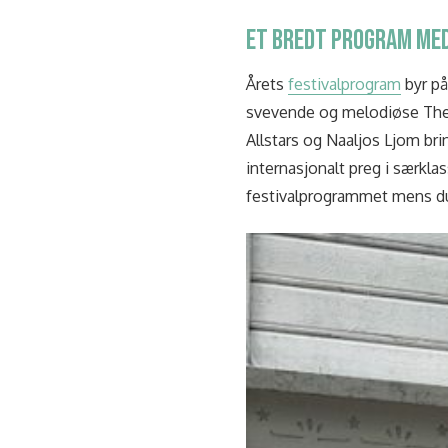
ET BREDT PROGRAM MED
Årets
festivalprogram
byr på
svevende og melodiøse Thea 
Allstars og Naaljos Ljom bri
internasjonalt preg i særkla
festivalprogrammet mens du s