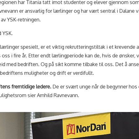
regionen har Titania tatt imot studenter og elever gjennom so
vnevann er ansvarlig for lærlinger og har vært sentral i Dalane 
g av YSK-retningen.
d YSK.
lærlinger spesielt, er et viktig rekrutteringstiltak i et kreven
 oss i fire år. Etter endt lærlingperiode kan de, hvis de ønsker, 
id med bedriften. Og på sikt komme tilbake til oss. Det å anse
bedriftens muligheter og drift er verdifullt.
ftens fremtidige ledere.
De er svært unge når de begynner hos o
lighetsrom sier Arnhild Ravnevann.