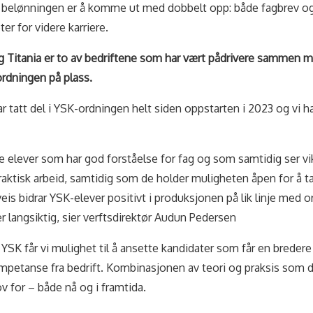
n belønningen er å komme ut med dobbelt opp: både fagbrev o
er for videre karriere.
g Titania er to av bedriftene som har vært pådrivere sammen
ordningen på plass.
r tatt del i YSK-ordningen helt siden oppstarten i 2023 og vi ha
e elever som har god forståelse for fag og som samtidig ser vik
raktisk arbeid, samtidig som de holder muligheten åpen for å t
eis bidrar YSK-elever positivt i produksjonen på lik linje med o
r langsiktig, sier verftsdirektør Audun Pedersen
il YSK får vi mulighet til å ansette kandidater som får en brede
mpetanse fra bedrift. Kombinasjonen av teori og praksis som di
ov for – både nå og i framtida.