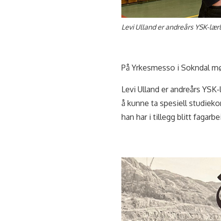
Levi Ulland er andreårs YSK-læ
På Yrkesmesso i Sokndal møt
Levi Ulland er andreårs YSK-
å kunne ta spesiell studie
han har i tillegg blitt fagarbe