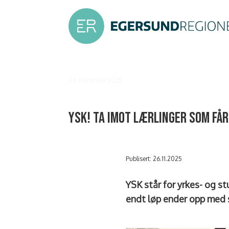
26. november 2025
YSK! Ta imot lærlinger som få
Publisert: 26.11.2025
YSK står for yrkes- og s
endt løp ender opp med 