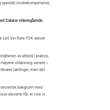
g spesiell studiekompetanse,
 med Dalane videregående
r tatt inn flere YSK-elever
tigheten av arbeid i praksis.
a høyere utdanning senere i
rdinære lærlinger, men det
re teoretisk bakgrunn med
sse elevene får, er noe vi