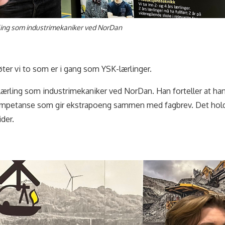
rling som industrimekaniker ved NorDan
er vi to som er i gang som YSK-lærlinger.
lærling som industrimekaniker ved NorDan. Han forteller at han
kompetanse som gir ekstrapoeng sammen med fagbrev. Det holde
ider.