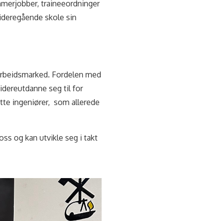
mmerjobber, traineeordninger
videregående skole sin
de arbeidsmarked. Fordelen med
videreutdanne seg til for
tte ingeniører, som allerede
ss og kan utvikle seg i takt