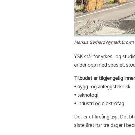
Markus Gerhard Nymark Brown er
YSK står for yrkes- og stud
ender opp med spesiell stu
Tilbudet er tilgjengelig inne
• bygg- og anleggsteknikk
• teknologi
• industri og elektrofag
Det er et fireårig løp. Det bl
siste året har tre dager i be