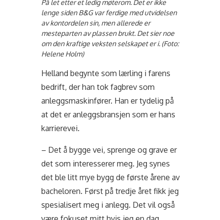
På let etter et ledig møterom. Det er ikke
lenge siden B&G var ferdige med utvidelsen
av kontordelen sin, men allerede er
mesteparten av plassen brukt. Det sier noe
om den kraftige veksten selskapet er i. (Foto:
Helene Holm)
Helland begynte som lærling i farens
bedrift, der han tok fagbrev som
anleggsmaskinfører. Han er tydelig på
at det er anleggsbransjen som er hans
karrierevei.
– Det å bygge vei, sprenge og grave er
det som interesserer meg. Jeg synes
det ble litt mye bygg de første årene av
bacheloren. Først på tredje året fikk jeg
spesialisert meg i anlegg. Det vil også
være fokuset mitt hvis jeg en dag