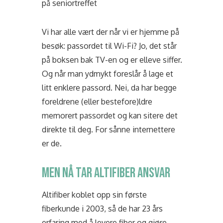
på seniortreffet
Vi har alle vært der når vi er hjemme på
besøk: passordet til Wi-Fi? Jo, det står
på boksen bak TV-en og er elleve siffer.
Og når man ydmykt foreslår å lage et
litt enklere passord. Nei, da har begge
foreldrene (eller bestefore)ldre
memorert passordet og kan sitere det
direkte til deg. For sånne internettere
er de.
MEN NÅ TAR ALTIFIBER ANSVAR
Altifiber koblet opp sin første
fiberkunde i 2003, så de har 23 års
erfaring med å levere fiber og gjøre