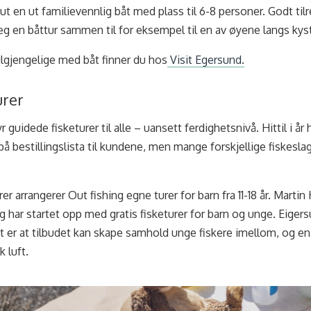
 ut en ut familievennlig båt med plass til 6-8 personer. Godt tilre
eg en båttur sammen til for eksempel til en av øyene langs kys
ilgjengelige med båt finner du hos
Visit Egersund.
urer
 guidede fisketurer til alle – uansett ferdighetsnivå. Hittil i år 
å bestillingslista til kundene, men mange forskjellige fiskeslag
 turer arrangerer Out fishing egne turer for barn fra 11-18 år. Mart
 og har startet opp med gratis fisketurer for barn og unge. Ei
et er at tilbudet kan skape samhold unge fiskere imellom, og en
k luft.