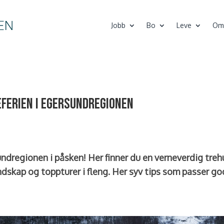
Jobb
Bo
Leve
Om
keferien i Egersundregionen
undregionen i påsken! Her finner du en verneverdig treh
skap og toppturer i fleng. Her syv tips som passer go