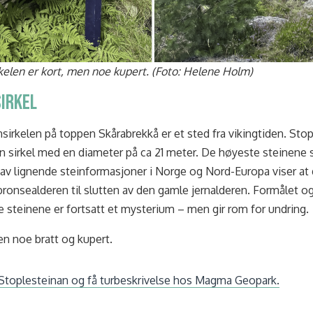
rkelen er kort, men noe kupert. (Foto: Helene Holm)
irkel
nsirkelen på toppen Skårabrekkå er et sted fra vikingtiden. Sto
en sirkel med en diameter på ca 21 meter. De høyeste steinene s
 av lignende steinformasjoner i Norge og Nord-Europa viser at
 bronsealderen til slutten av den gamle jernalderen. Formålet 
 steinene er fortsatt et mysterium – men gir rom for undring.
en noe bratt og kupert.
Stoplesteinan og få turbeskrivelse hos Magma Geopark.