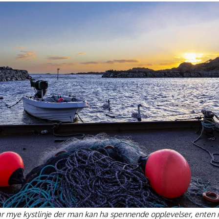
 mye kystlinje der man kan ha spennende opplevelser, enten m