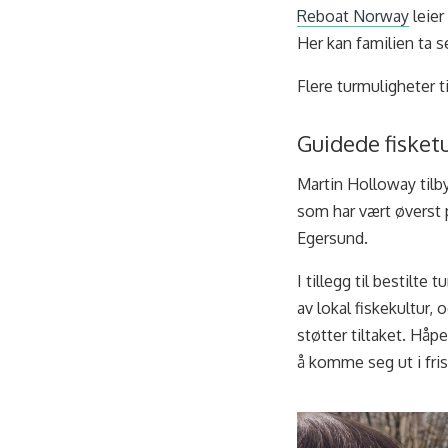
Reboat Norway
leier
Her kan familien ta s
Flere turmuligheter t
Guidede fisket
Martin Holloway tilbyr
som har vært øverst p
Egersund.
I tillegg til bestilte
av lokal fiskekultur,
støtter tiltaket. Håp
å komme seg ut i fris