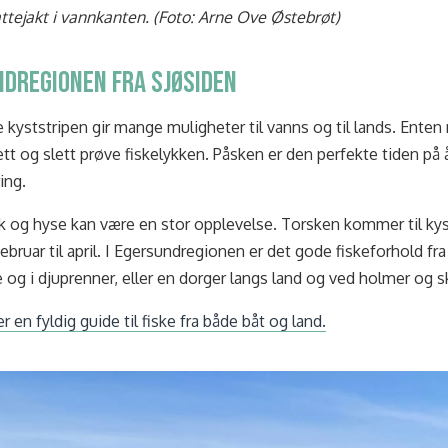
kattejakt i vannkanten. (Foto: Arne Ove Østebrøt)
dregionen fra sjøsiden
kyststripen gir mange muligheter til vanns og til lands. Enten 
 rett og slett prøve fiskelykken. Påsken er den perfekte tiden på år
ing.
sk og hyse kan være en stor opplevelse. Torsken kommer til kys
ebruar til april. I Egersundregionen er det gode fiskeforhold fra
 og i djuprenner, eller en dorger langs land og ved holmer og s
r en fyldig guide til fiske fra både båt og land.