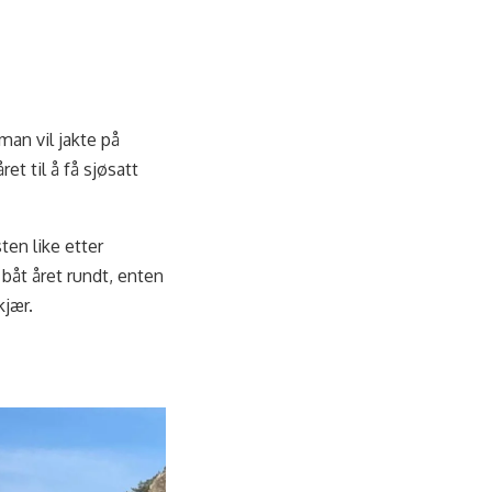
man vil jakte på
et til å få sjøsatt
ten like etter
 båt året rundt, enten
kjær.