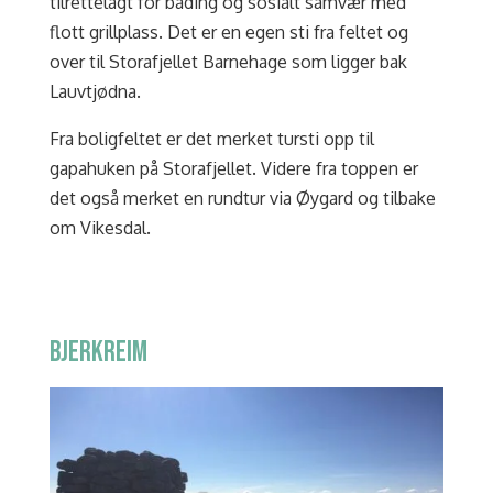
tilrettelagt for bading og sosialt samvær med
flott grillplass. Det er en egen sti fra feltet og
over til Storafjellet Barnehage som ligger bak
Lauvtjødna.
Fra boligfeltet er det merket tursti opp til
gapahuken på Storafjellet. Videre fra toppen er
det også merket en rundtur via Øygard og tilbake
om Vikesdal.
BJERKREIM