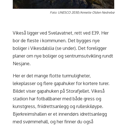
Foto: UNESCO 2030/Annette Olden Nedrebø
Vikeså ligger ved Svelavatnet, rett ved E39. Her
bor de fleste i kommunen. Det bygges nye
boliger i Vikesdalslia (se under).
D
et foreligger
planer om nye boliger og sentrumsutvikling rundt
Nesjane.
Her er det mange flotte turmuligheter,
lekeplasser og flere gapahuker for kortere turer.
Bildet viser gapahuken på Storafjellet. Vikeså
stadion har fotballbaner med både gress og
kunstgress, friidrettsanlegg og rulleskiløype.
Bjerkreimshallen er et innendørs idrettsanlegg
med svømmehall, og her finner du også