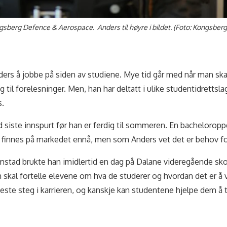
gsberg Defence & Aerospace. Anders til høyre i bildet. (Foto: Kongsber
ers å jobbe på siden av studiene. Mye tid går med når man skal 
g til forelesninger. Men, han har deltatt i ulike studentidrettsla
s.
d siste innspurt før han er ferdig til sommeren. En bachelorop
 finnes på markedet ennå, men som Anders vet det er behov fo
rimstad brukte han imidlertid en dag på Dalane videregående sko
 skal fortelle elevene om hva de studerer og hvordan det er å
neste steg i karrieren, og kanskje kan studentene hjelpe dem å 