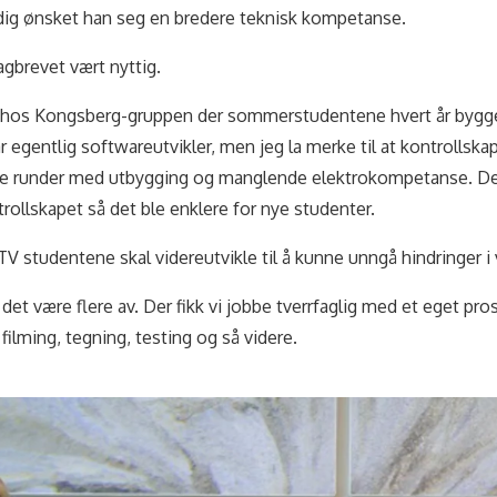
dig ønsket han seg en bredere teknisk kompetanse.
agbrevet vært nyttig.
b hos Kongsberg-gruppen der sommerstudentene hvert år bygge
egentlig softwareutvikler, men jeg la merke til at kontrollskape
lere runder med utbygging og manglende elektrokompetanse. D
rollskapet så det ble enklere for nye studenter.
 studentene skal videreutvikle til å kunne unngå hindringer i v
t være flere av. Der fikk vi jobbe tverrfaglig med et eget pros
 filming, tegning, testing og så videre.