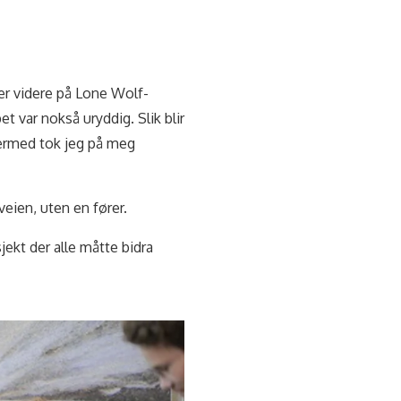
r videre på Lone Wolf-
t var nokså uryddig. Slik blir
ermed tok jeg på meg
eien, uten en fører.
jekt der alle måtte bidra