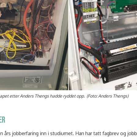
sskapet etter Anders Thengs hadde ryddet opp. (Foto: Anders Thengs)
ER
 års jobberfaring inn i studiumet. Han har tatt fagbrev og job