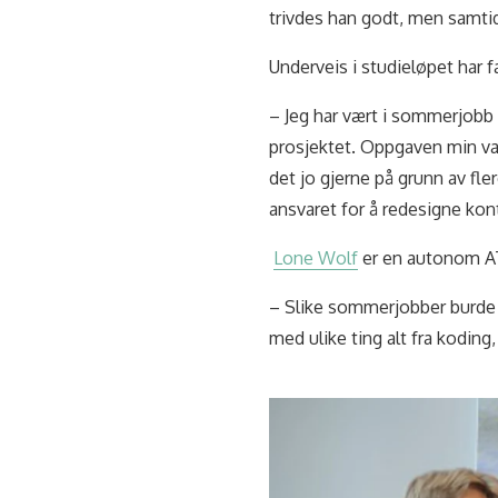
trivdes han godt, men samti
Underveis i studieløpet har f
– Jeg har vært i sommerjob
prosjektet. Oppgaven min var 
det jo gjerne på grunn av f
ansvaret for å redesigne kont
Lone Wolf
er en autonom ATV
– Slike sommerjobber burde de
med ulike ting alt fra koding,