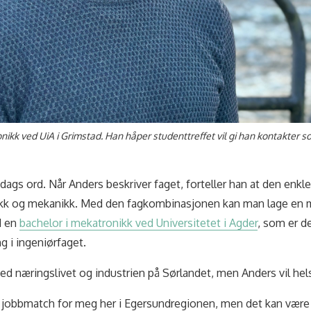
kk ved UiA i Grimstad. Han håper studenttreffet vil gi han kontakter so
dags ord. Når Anders beskriver faget, forteller han at den enkle
ikk og mekanikk. Med den fagkombinasjonen kan man lage en m
d en
bachelor i mekatronikk ved Universitetet i Agder
, som e
r d
 i ingeniørfaget.
ed næringslivet og industrien på Sørlandet, men Anders vil hels
od jobbmatch for meg her i Egersundregionen, men det kan være