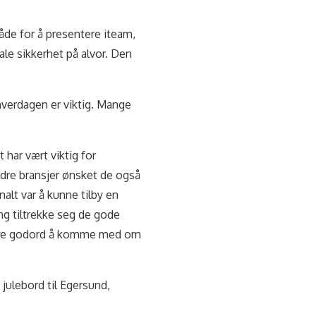
de for å presentere iteam,
tale sikkerhet på alvor. Den
hverdagen er viktig. Mange
 har vært viktig for
ndre bransjer ønsket de også
alt var å kunne tilby en
ng tiltrekke seg de gode
 bare godord å komme med om
e julebord til Egersund,