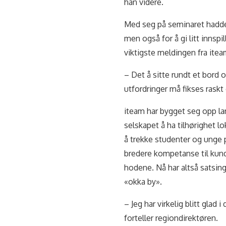
han videre.
Med seg på seminaret hadde 
men også for å gi litt innspi
viktigste meldingen fra iteam 
– Det å sitte rundt et bord 
utfordringer må fikses raskt 
iteam har bygget seg opp lang
selskapet å ha tilhørighet l
å trekke studenter og unge 
bredere kompetanse til kund
hodene. Nå har altså satsi
«okka by».
– Jeg har virkelig blitt glad 
forteller regiondirektøren.