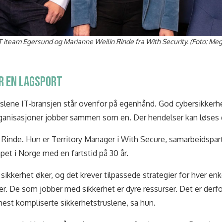
T iteam Egersund og Marianne Weilin Rinde fra With Security. (Foto: Meg
ER EN LAGSPORT
uslene IT-bransjen står ovenfor på egenhånd. God cybersikkerhe
ganisasjoner jobber sammen som en. Der hendelser kan løses
 Rinde. Hun er Territory Manager i With Secure, samarbeidspar
pet i Norge med en fartstid på 30 år.
sikkerhet øker, og det krever tilpassede strategier for hver enkel
r. De som jobber med sikkerhet er dyre ressurser. Det er derfo
est kompliserte sikkerhetstruslene, sa hun.