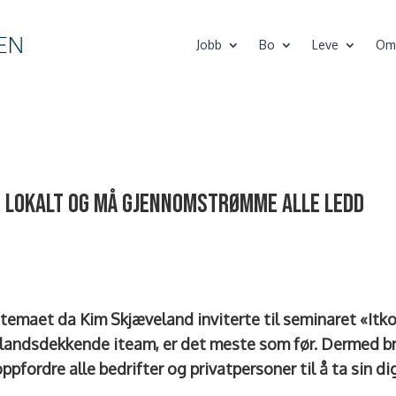
Jobb
Bo
Leve
Om
lt lokalt og må gjennomstrømme alle ledd
emaet da Kim Skjæveland inviterte til seminaret «Itkon
et landsdekkende iteam, er det meste som før. Dermed 
fordre alle bedrifter og privatpersoner til å ta sin di