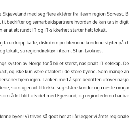
Skjæveland med seg flere aktører fra iteam region Sørvest. Bå
ll til bedrifter og samarbeidspartnere hvordan de kan ta sin digi
er at alt rundt IT og IT-sikkerhet starter helt lokalt.
og ta en kopp kaffe, diskutere problemene kundene støter på i 
og lokalt, sa regiondirektør i iteam, Stian Lauknes.
s kysten av Norge for å bli et sterkt, nasjonalt IT-selskap. Det
okalt, og ikke kun være etablert i de store byene. Som mange a
personer hjem igjen. Tanken med å spre bedriften utover nasjon
ene, som igjen vil tiltrekke seg større kunder og i neste omga
ngsområdet blitt utvidet med Egersund, og regionlederen har
i denne byen! Vi trives så godt her at i år legger vi årets regional