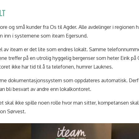
LT
re og små kunder fra Os til Agder. Alle avdelinger i regionen h
kon inn i systemene som iteam Egersund.
del av iteam er det lite som endres lokalt. Samme telefonnum
 treffer på en utrolig hyggelig bergenser som heter Eirik på O
oret ikke har tid til å ta telefonen, humrer Lauknes.
mme dokumentasjonssystem som oppdateres automatisk. Derfor 
an bli besvart av andre enn lokalkontoret.
t skal ikke spille noen rolle hvor man sitter, kompetansen ska
gion Sørvest.