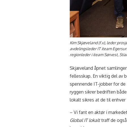
Kim Skjæveland (f.v), leder prosj
avdelingsleder IT iteam Egersund
regionleder i iteam Sørvest, Stia
Skjæveland åpnet samlingen 
fellesskap. En viktig del av
spennende IT-jobber for de s
ryggen sikrer bedriften båd
lokalt sikres at de til enhv
– Vi fant en aktør i marked
Global IT lokalt
traff de også