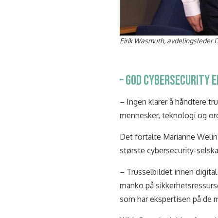
Eirik Wasmuth, avdelingsleder I
– GOD CYBERSECURITY 
– Ingen klarer å håndtere tr
mennesker, teknologi og or
Det fortalte Marianne Welin
største cybersecurity-selska
– Trusselbildet innen digital 
manko på sikkerhetsressurse
som har ekspertisen på de m