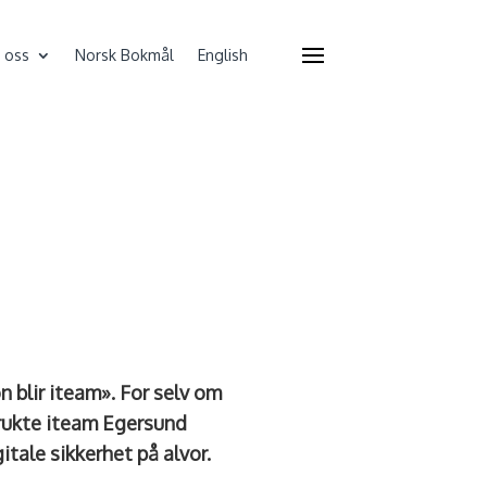
 oss
Norsk Bokmål
English
 blir iteam». For selv om
brukte iteam Egersund
gitale sikkerhet på alvor.