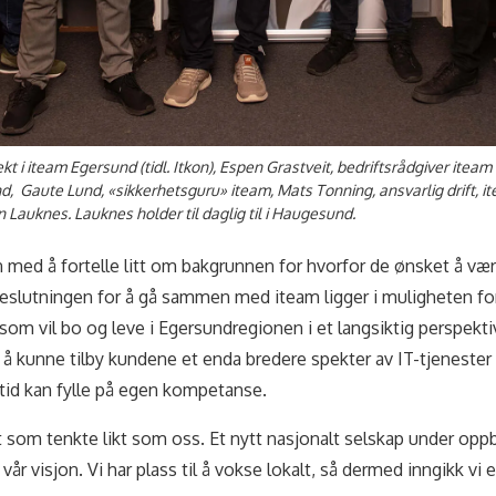
ekt i iteam Egersund (tidl. Itkon), Espen Grastveit, bedriftsrådgiver ite
, Gaute Lund, «sikkerhetsguru» iteam, Mats Tonning, ansvarlig drift, ite
n Lauknes. Lauknes holder til daglig til i Haugesund.
med å fortelle litt om bakgrunnen for hvorfor de ønsket å være
 beslutningen for å gå sammen med iteam ligger i muligheten for
om vil bo og leve i Egersundregionen i et langsiktig perspektiv
e å kunne tilby kundene et enda bredere spekter av IT-tjeneste
er tid kan fylle på egen kompetanse.
et som tenkte likt som oss. Et nytt nasjonalt selskap under op
 vår visjon. Vi har plass til å vokse lokalt, så dermed inngikk vi