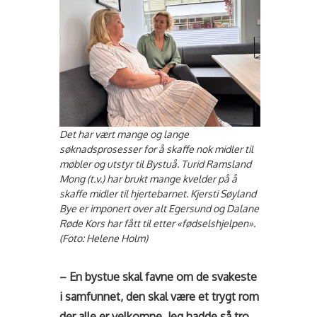
Det har vært mange og lange
søknadsprosesser for å skaffe nok midler til
møbler og utstyr til Bystuå. Turid Ramsland
Mong (t.v.) har brukt mange kvelder på å
skaffe midler til hjertebarnet. Kjersti Søyland
Bye er imponert over alt Egersund og Dalane
Røde Kors har fått til etter «fødselshjelpen».
(Foto: Helene Holm)
– En bystue skal favne om de svakeste
i samfunnet, den skal være et trygt rom
der alle er velkomne. Jeg hadde så tro