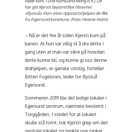
Røde Kors, Turid Ramsland Mong (t.h.). De
har gitt Kjersti Søyland Bye tilnavnet
«Bystuås mor» etter oppstartshjelpen de fikk
fra Eigersund kommune. (Foto: Helene Holm)
– Nå er det fire år siden Kjersti kom på
banen. At hun var villig til å dra dette i
gang uten at man var sikre på hvordan
dette kunne bli, og kunne gi oss denne
drahjelpen, er ganske utrolig, forteller
Bitten Fugelsnes, leder for Bystuå
Egersund.
Sommeren 2019 ble det ledige lokaler i
Egersund sentrum, nærmere bestemt i
Torggården. I stedet for at lokalet
skulle stå tomt, tok Kjersti grep om det
sentrale lokalet og tenkte nye tanker.