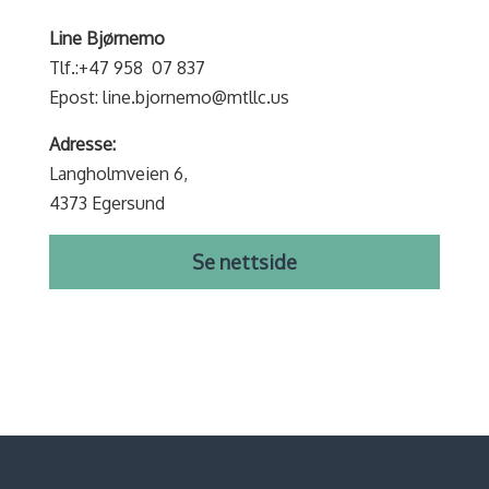
Line Bjørnemo
Tlf.:+47 958 07 837
Epost: line.bjornemo@mtllc.us
Adresse:
Langholmveien 6,
4373 Egersund
Se nettside